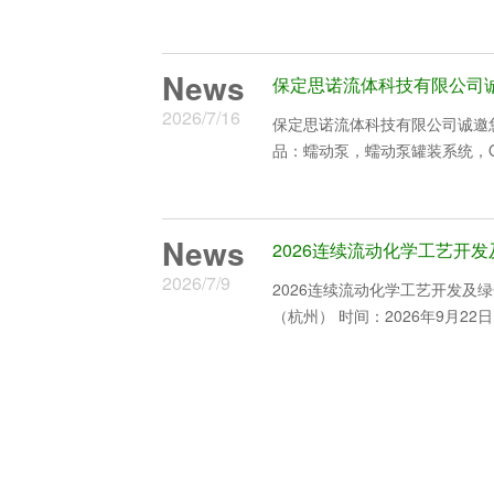
News
2026/7/16
保定思诺流体科技有限公司诚邀您参
品：蠕动泵，蠕动泵罐装系统，OEM蠕动
News
2026连续流动化学工艺开
查看详情
2026/7/9
2026连续流动化学工艺开发及绿色工艺新技术应用
（杭州） 时间：2026年9月22日 地址：杭州国际博览中心 绿色·安全·高效·持续 一、会议
背景： 连续流动化学技术其优势在于该技术可以提高对热效应的处理能力、增强混合能力
和更大…