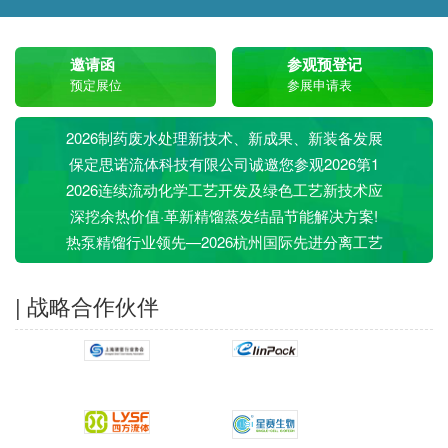
邀请函
参观预登记
预定展位
参展申请表
2026制药废水处理新技术、新成果、新装备发展
保定思诺流体科技有限公司诚邀您参观2026第1
2026连续流动化学工艺开发及绿色工艺新技术应
深挖余热价值·革新精馏蒸发结晶节能解决方案!
热泵精馏行业领先—2026杭州国际先进分离工艺
| 战略合作伙伴