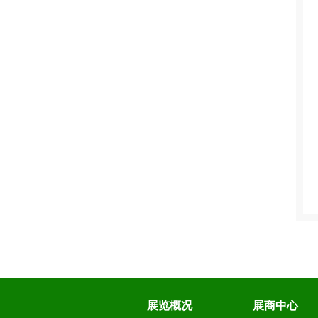
微信
18516018928
展览概况
展商中心