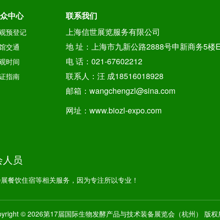
众中心
联系我们
上海信世展览服务有限公司
观预登记
地 址：上海市九新公路2888号申新商务5楼
馆交通
电 话：021-67602212
观时间
联系人：汪 成18516018928
证指南
邮箱：wangchengzl@sina.com
网址：www.biozl-expo.com
会人员
会展餐饮住宿等相关服务，因为专注所以专业！
pyright © 2026第17届国际生物发酵产品与技术装备展览会（杭州） 版