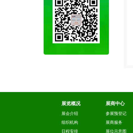
微信
18516018928
展览概况
展商中心
展会介绍
参展预登记
组织机构
展商服务
日程安排
展位示意图