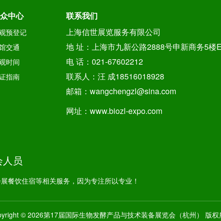
众中心
联系我们
上海信世展览服务有限公司
观预登记
地 址：上海市九新公路2888号申新商务5楼
馆交通
电 话：021-67602212
观时间
联系人：汪 成18516018928
证指南
邮箱：wangchengzl@sina.com
网址：www.biozl-expo.com
会人员
会展餐饮住宿等相关服务，因为专注所以专业！
pyright © 2026第17届国际生物发酵产品与技术装备展览会（杭州） 版