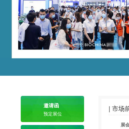
邀请函
| 市场
预定展位
展