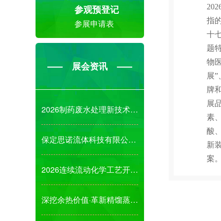
20
参观预登记
指
参展申请表
十七
题特
物
展会资讯
展
牌
展
2026制药废水处理新技术、新成果、新装备发展
素
酸
保定思诺流体科技有限公司诚邀您参观2026第1
新
案
2026连续流动化学工艺开发及绿色工艺新技术应
深挖余热价值·革新精馏蒸发结晶节能解决方案!