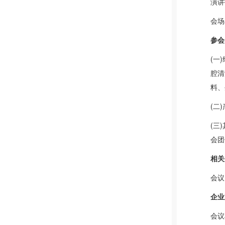
演讲
会场
参
会
(一
腔清
料、
(二
(三
会团
相关
会议
企业
会议