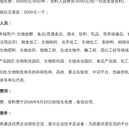
报告费：
30000
元
/30
分钟； 资料入袋费用
:5000
元
(
统一负责发放资料
)
；
易拉宝展架：
2000
元一个；
人员：
)终端用户:
生物发酵、食品
(普通食品、酒水、饮料、乳品、营养保健品、
洁用品等)、粮食加工、生物制药、化学化工、生物化工、新材料
、精细
生物肥料、生物农药、细胞工程、合成生物学、酶工程、蛋白工程等领域
)产业园区:生物制造园区、生物医药园、生物农业园区、食品产业园、化
)其他:生物制造相关的科研机构、高校、重点实验室、中试平台、投融资
体等单位代表。
费用：
费、资料费于
202
6年8
月
2
0日前报名免费，食宿自理。
服务：
将遴选优秀企业报告交流，展示企业技术及设备；为搭建供需交流的平台