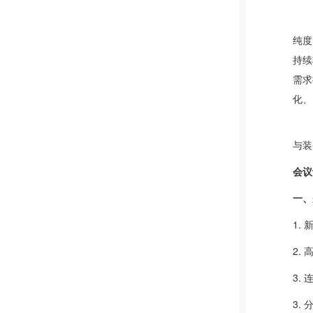
纯度
持续
需求
化、
与装
会议
一、
1.
2.
3.
3.