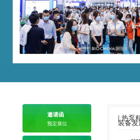
邀请函
| 热
装备发
预定展位