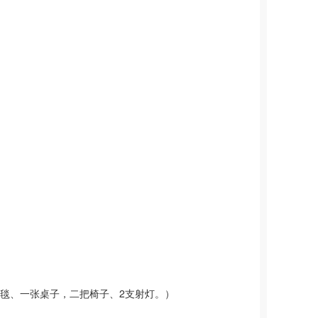
毯、一张桌子，二把椅子、
2
支射灯。）